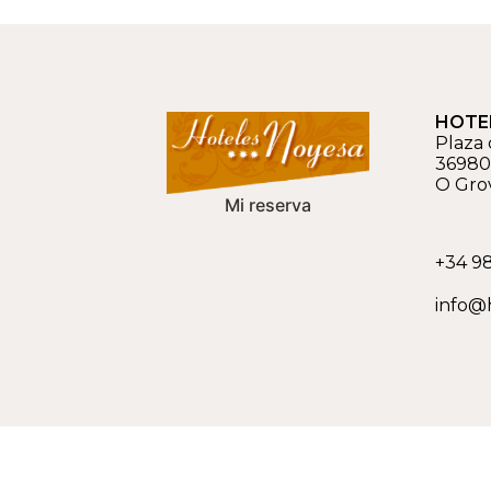
HOTE
Plaza 
36980
O Gro
Mi reserva
+34 98
info@